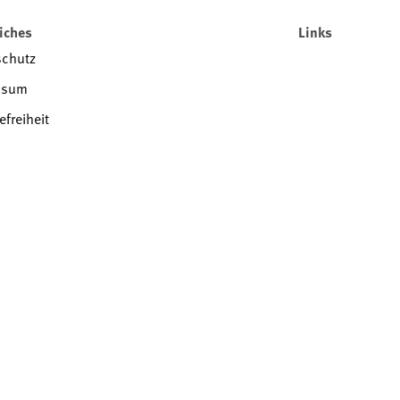
iches
Links
schutz
ssum
efreiheit