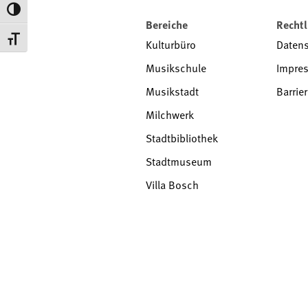
Toggle High Contrast
Bereiche
Rechtl
Toggle Font size
Kulturbüro
Daten
Musikschule
Impre
Musikstadt
Barrier
Milchwerk
Stadtbibliothek
Stadtmuseum
Villa Bosch