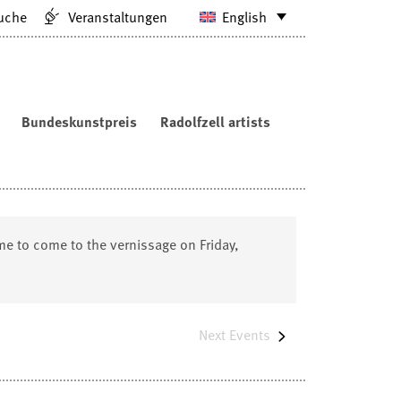
uche
Veranstaltungen
English
Bundeskunstpreis
Radolfzell artists
me to come to the vernissage on Friday,
Next
Events