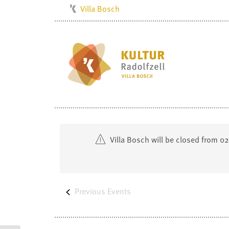
Villa Bosch
Kulturbüro
Milchwerk
Musikschule
Stadtarchiv
Stadtmuseum
Stadtbibliothek
Radolfzell1200
Villa Bosch will be closed from 0
Previous
Events