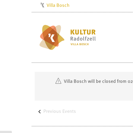
Villa Bosch
Kulturbüro
Milchwerk
Musikschule
Stadtarchiv
Stadtmuseum
Stadtbibliothek
Radolfzell1200
Villa Bosch will be closed from 0
Previous
Events