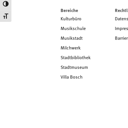
Toggle High Contrast
Bereiche
Rechtl
Toggle Font size
Kulturbüro
Daten
Musikschule
Impre
Musikstadt
Barrier
Milchwerk
Stadtbibliothek
Stadtmuseum
Villa Bosch