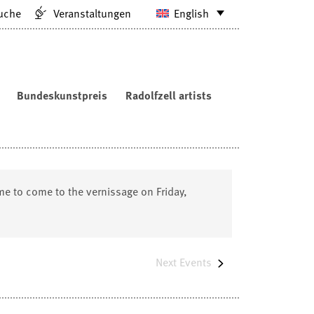
uche
Veranstaltungen
English
Bundeskunstpreis
Radolfzell artists
me to come to the vernissage on Friday,
Next
Events