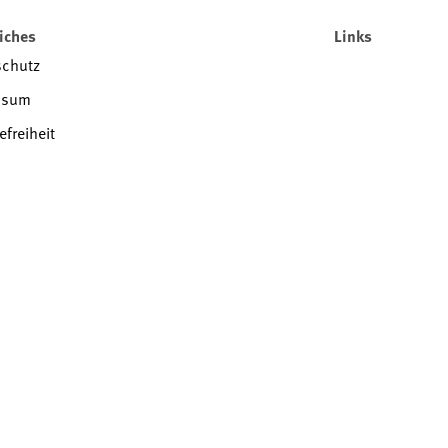
iches
Links
schutz
ssum
efreiheit