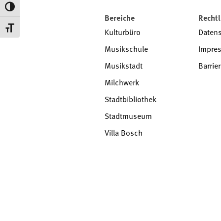
Toggle High Contrast
Bereiche
Rechtl
Toggle Font size
Kulturbüro
Daten
Musikschule
Impre
Musikstadt
Barrier
Milchwerk
Stadtbibliothek
Stadtmuseum
Villa Bosch