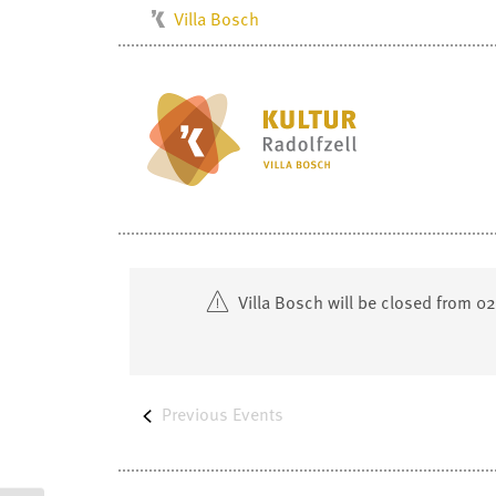
Villa Bosch
Kulturbüro
Milchwerk
Musikschule
Stadtarchiv
Stadtmuseum
Stadtbibliothek
Radolfzell1200
Villa Bosch will be closed from 0
Previous
Events