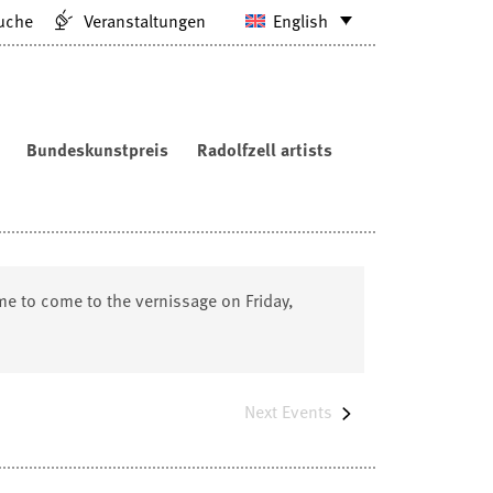
uche
Veranstaltungen
English
Bundeskunstpreis
Radolfzell artists
me to come to the vernissage on Friday,
Next
Events