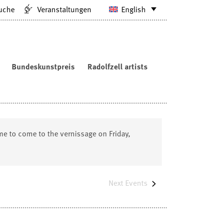
uche
Veranstaltungen
English
Bundeskunstpreis
Radolfzell artists
me to come to the vernissage on Friday,
Next
Events