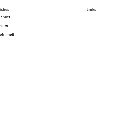
iches
Links
schutz
ssum
efreiheit