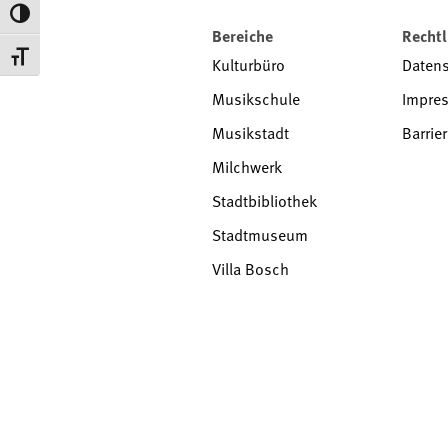
Toggle High Contrast
Bereiche
Rechtl
Toggle Font size
Kulturbüro
Daten
Musikschule
Impre
Musikstadt
Barrier
Milchwerk
Stadtbibliothek
Stadtmuseum
Villa Bosch