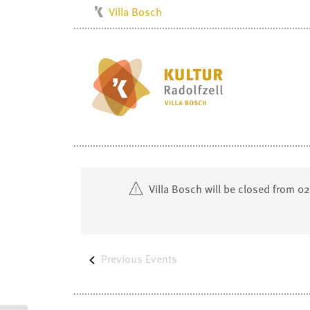
Villa Bosch
Kulturbüro
Milchwerk
Musikschule
Stadtarchiv
Stadtmuseum
Stadtbibliothek
Radolfzell1200
Villa Bosch will be closed from 0
Previous
Events