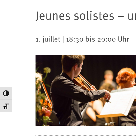
Jeunes solistes – 
1. juillet | 18:30 bis 20:00 Uhr
Passer en contraste élevé
Changer la taille de la police