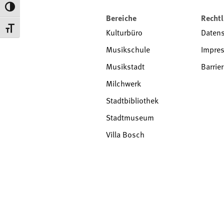
Toggle High Contrast
Bereiche
Rechtl
Toggle Font size
Kulturbüro
Daten
Musikschule
Impre
Musikstadt
Barrier
Milchwerk
Stadtbibliothek
Stadtmuseum
Villa Bosch