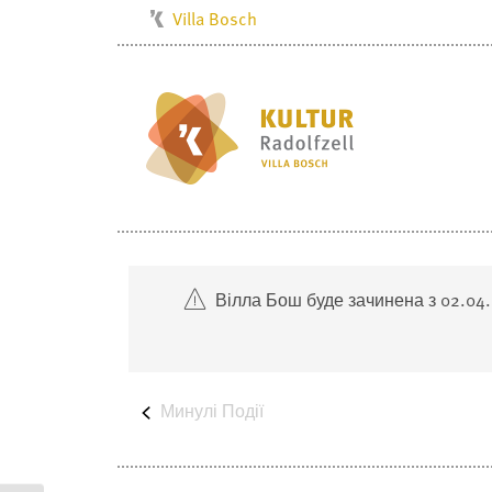
Villa Bosch
Kulturbüro
Milchwerk
Musikschule
Stadtarchiv
Stadtmuseum
Stadtbibliothek
Radolfzell1200
Вілла Бош буде зачинена з 02.04.
Минулі
Події