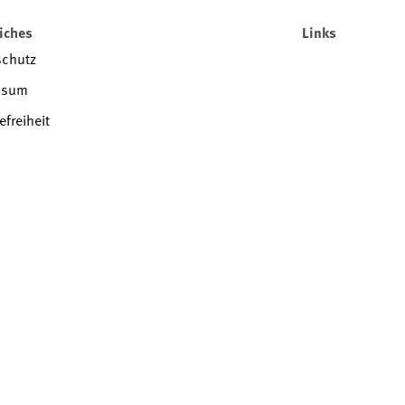
iches
Links
schutz
ssum
efreiheit