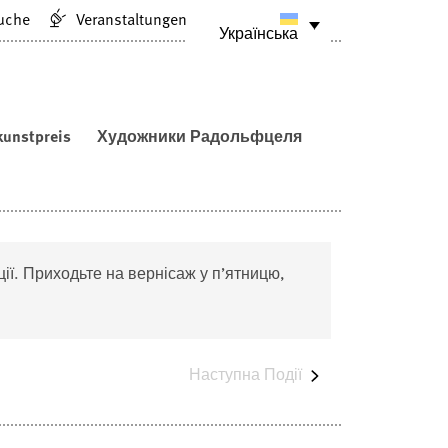
uche
Veranstaltungen
Українська
unstpreis
Художники Радольфцеля
ії. Приходьте на вернісаж у п’ятницю,
Наступна
Події