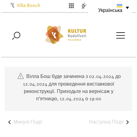
Villa Bosch
Українська
Kulturbüro
Milchwerk
Musikschule
Stadtarchiv
Stadtmuseum
Stadtbibliothek
Вілла Бош буде зачинена з 02.04.2024 до
Radolfzell1200
12.04.2024 для проведення виставкової
реконструкції. Приходьте на вернісаж у
п’ятницю, 12.04.2024 о 19:00
Минулі
Події
Наступна
Події