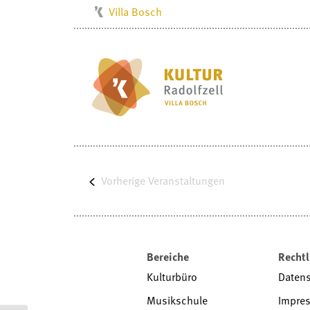
Villa Bosch
Kulturbüro
Milchwerk
Musikschule
Stadtarchiv
Stadtmuseum
Stadtbibliothek
Vorherige
Radolfzell1200
Veranstaltungen
Bereiche
Rechtl
Kulturbüro
Daten
Musikschule
Impre