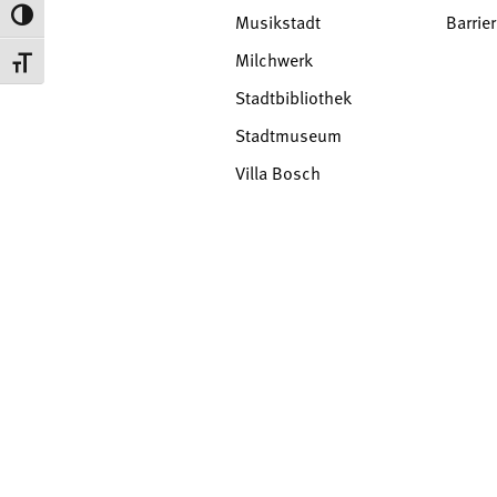
Umschalten auf hohe Kontraste
Musikstadt
Barrier
Milchwerk
Schrift vergrößern
Stadtbibliothek
Stadtmuseum
Villa Bosch