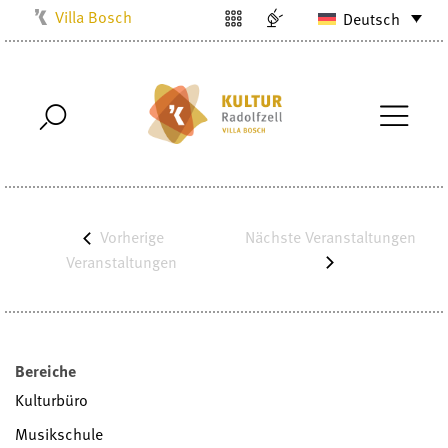
Villa Bosch
Deutsch
Kulturbüro
Milchwerk
Musikschule
Stadtarchiv
Stadtmuseum
Stadtbibliothek
Vorherige
Nächste
Veranstaltungen
Radolfzell1200
Veranstaltungen
Bereiche
Kulturbüro
Musikschule