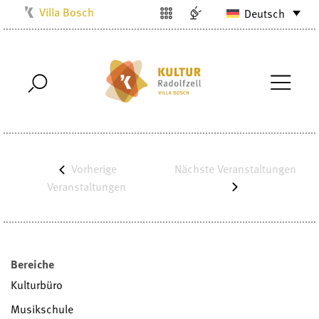
Villa Bosch
Deutsch
Kulturbüro
Milchwerk
Musikschule
Stadtarchiv
Stadtmuseum
Stadtbibliothek
Vorherige
Nächste
Veranstaltungen
Radolfzell1200
Veranstaltungen
Bereiche
Kulturbüro
Musikschule