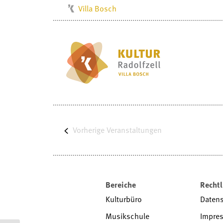
Villa Bosch
Kulturbüro
Milchwerk
Musikschule
Stadtarchiv
Stadtmuseum
Stadtbibliothek
Vorherige
Radolfzell1200
Veranstaltungen
Bereiche
Rechtl
Kulturbüro
Daten
Musikschule
Impre