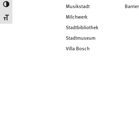
Umschalten auf hohe Kontraste
Musikstadt
Barrier
Milchwerk
Schrift vergrößern
Stadtbibliothek
Stadtmuseum
Villa Bosch