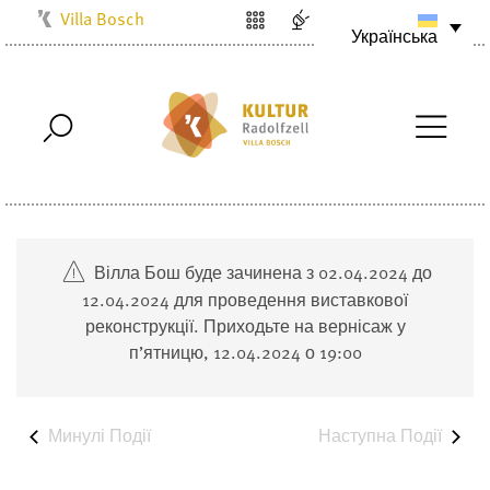
Villa Bosch
Українська
Kulturbüro
Milchwerk
Musikschule
Stadtarchiv
Stadtmuseum
Stadtbibliothek
Вілла Бош буде зачинена з 02.04.2024 до
Radolfzell1200
12.04.2024 для проведення виставкової
реконструкції. Приходьте на вернісаж у
п’ятницю, 12.04.2024 о 19:00
Минулі
Події
Наступна
Події